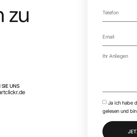
 zu
 SIE UNS
tclickr.de
Ja ich habe 
gelesen und bin
JET