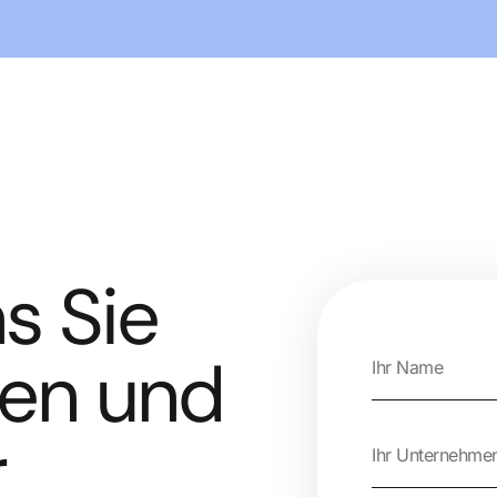
s Sie
nen und
r